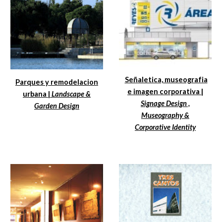
Señaletica, museografia
Parques y remodelacion
e imagen corporativa |
urbana |
Landscape &
Signage Design ,
Garden Design
Museography &
Corporative Identity